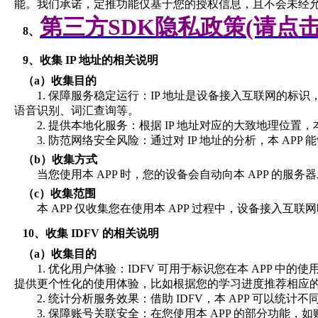
能。我们承诺，定推功能仅基于您的授权信息，且不会未经
第三方
SDK隐私政策(请点
8、
9、
收集
IP 地址的相关说明
（a）
收集目的
1.
保障服务稳定运行：
IP
地址是设备接入互联网的标识
语音识别、词汇查询等。
2.
提供本地化服务：根据
IP
地址对应的大致地理位置，
3.
防范网络安全风险：通过对
IP
地址的分析，本
APP
能
（b）
收集方式
当您使用本
APP
时，您的设备会自动向本
APP
的服务器
（c）
收集范围
本
APP
仅收集您在使用本
APP
过程中，设备接入互联
10、
收集
IDFV 的相关说明
（a）
收集目的
1.
优化用户体验：
IDFV
可用于标识您在本
APP
中的使
提供更个性化的使用体验，比如根据您的学习进度推荐相应
2.
统计分析服务效果：借助
IDFV
，本
APP
可以统计不
3.
保障账号关联安全：在您使用本
APP
的部分功能，如