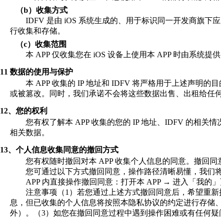
（b）
收集方式
IDFV
是由
iOS
系统生成的、用于标识同一开发商旗下
行收集和存储。
（c）
收集范围
本
APP
仅收集您在
iOS
设备上使用本
APP
时由系统提
11 数据的使用与保护
本
APP
收集的
IP
地址和
IDFV
将严格用于上述声明的目
或被篡改。同时，我们承诺不会将这些数据出售、出租给任
12、您的权利
您有权了解本
APP
收集的您的
IP
地址、
IDFV
的相关情
相关数据。
13、个人信息收集同意的撤回方式
您有权随时撤回对本
APP
收集个人信息的同意。撤回同
您可通过以下方式撤回同意，操作路径清晰易懂，我们
APP
内直接操作撤回同意：打开本
APP →
进入「我的
注意事项（
1
）若您通过上述方式撤回同意后，希望重新
息，但已收集的个人信息将按照本隐私协议的约定进行存储
外）。（
3
）如您在撤回同意过程中遇到操作困难或有任何疑