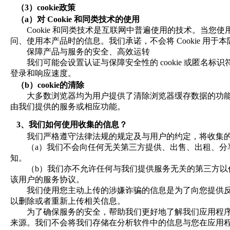
（3）
cookie
政策
（a）
对
Cookie
和同类技术的使用
Cookie
和同类技术是互联网中普遍使用的技术。当您使
问、使用本产品时的信息。我们承诺，不会将
Cookie
用于本
保障产品与服务的安全、高效运转
我们可能会设置认证与保障安全性的
cookie
或匿名标识
登录和响应速度。
（b）
cookie
的清除
大多数浏览器均为用户提供了清除浏览器缓存数据的功
由我们提供的服务或相应功能。
3、
我们如何使用收集的信息？
我们严格遵守法律法规的规定及与用户的约定，将收集
（a）
我们不会向任何无关第三方提供、出售、出租、分
知。
（b）
我们亦不允许任何与我们提供服务无关的第三方以
该用户的服务协议。
我们使用您主动上传的涉嫌诈骗的信息是为了向您提供
以删除或者重新上传相关信息。
为了确保服务的安全，帮助我们更好地了解我们应用程
来源。我们不会将我们存储在分析软件中的信息与您在应用