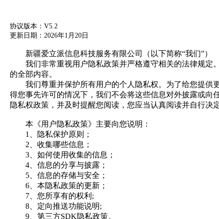
协议版本：
V5.2
更新日期：
2026年1月20日
新疆爱立派信息科技服务有限公司（以下简称
“
我们
”
）
我们非常重视用户隐私政策并严格遵守相关的法律规定
的全部内容。
我们尊重并保护所有用户的个人隐私权。为了给您提供
得您事先许可的情况下，我们不会将这些信息对外披露或向
隐私权政策，并及时提醒您阅读，您应当认真阅读并自行决
本《用户隐私政策》主要向您说明：
1、
隐私保护原则；
2、
收集哪些信息；
3、
如何使用收集的信息；
4、
信息的分享与披露；
5、
信息的存储与安全；
6、
本隐私政策的更新；
7、
您所享有的权利
;
8、
定向推送功能说明
;
9、
第三方
SDK
隐私政策。