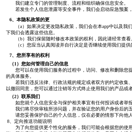
我们建立专门的管理制度、流程和组织确保信息安全。
若发生个人信息泄露等安全事件，我们会启动应急预案
6、
本隐私政策的更
（a）
如果决定更改隐私政策，我们会在本
app
中以及我
下我们会透露这些信息。
（b）
我们保留随时修改本政策的权利，因此请经常查看
（c）
您应当认真阅读并自行决定是否继续使用我们提供
7、
您所享有的权利
（1）
您如何管理自己的信息
您可以在使用我们服务的过程中，访问、修改和删除您
的具体服务。
若我们违反法律、行政法规的规定或者双方的约定收集
以撤回同意，您可以通过注销等方式终止使用我们的产品或
（2）
联系我们
如您就个人信息安全与保护相关事宜有任何投诉或者举
我们将尽快审核所涉问题，并在验证您的用户身份后的
请您妥善保护自己的个人信息，仅在必要的情形下向他
8
、定向推送功能说明
为了向您提供更个性化的服务，我们可能会根据您的使