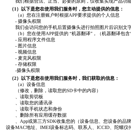
我们根据合法、正当、必要的原则，仅收集实现产品功
（1）
以下是您在使用我们服务时，您主动提供的信息：
（a）
您在注册账户时根据
APP
要求提供的个人信息
-
摄像头权限
我们会访问您的手机后置摄像头进行拍照图片后识别文
（b）
您在使用
APP
提供的
“
机器翻译
”
，（机器翻译包含
-
应用程序文件信息
-
图片信息
-
视频信息
-
麦克风权限
-
存储权限
-
摄像头权限
（2）
以下是您在使用我们服务时，我们获取的信息：
（
a
）设备信息
（修改，删除，读取您的
SD
卡中的内容）
、读取剪切板
、读取您的通讯录
、读取手机状态和身份
、删除所有应用缓存数据
、
App
或第三方
SDK
收集您的（设备信息、您设备的品
设备
MAC
地址、
IMEI
设备标志码、联系人、
ICCID
、陀螺仪