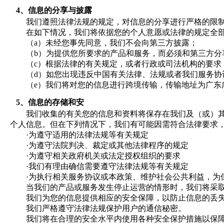
4、
信息的分享与披露
我们遵照法律法规的规定，对信息的分享进行严格的限
在如下情况，我们将依据您的个人意愿或法律的规定全
（a）
未经您事先同意，我们不会向第三方披露；
（b）
为提供您所要求的产品和服务，而必须和第三方分
（c）
根据法律的有关规定，或者行政或司法机构的要求
（d）
如您出现违反中国有关法律、法规或者我们服务协
（e）
我们将对您的信息进行跨境传输，传输地址为广东
5、
信息的存储和安
我们收集的有关您的信息和资料将保存在我们及（或）
个人信息。但在下列情况下，我们有可能因需符合法律要求
·
为遵守适用的法律法规等有关规定
·
为遵守法院判决、裁定或其他法律程序的规定
·
为遵守相关政府机关或法定授权组织的要求
·
我们有理由确信需要遵守法律法规等有关规定
·
为执行相关服务协议或本政策、维护社会公共利益，为
当我们的产品或服务发生停止运营的情形时，我们将采
我们为您的信息提供相应的安全保障，以防止信息的丢
我们严格遵守法律法规保护用户的通信秘密。
我们将在合理的安全水平内使用各种安全保护措施以保